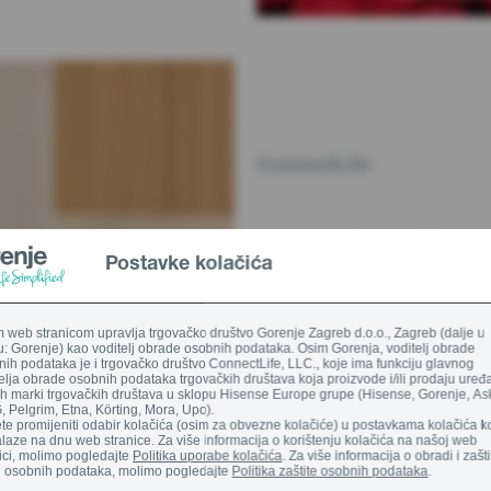
ConnectLife
Uz aplikaciju
pojed
ConnectLife
Postavke kolačića
za kontrolu i provjeru vašeg ur
Daljinsko upravljanje, mobilne ob
pomoći će vam da upravljate ure
web stranicom upravlja trgovačko društvo Gorenje Zagreb d.o.o., Zagreb (dalje u
nalazite.
u: Gorenje) kao voditelj obrade osobnih podataka. Osim Gorenja, voditelj obrade
ih podataka je i trgovačko društvo ConnectLife, LLC., koje ima funkciju glavnog
elja obrade osobnih podataka trgovačkih društava koja proizvode i/ili prodaju uređ
h marki trgovačkih društava u sklopu Hisense Europe grupe (Hisense, Gorenje, Ask
 Pelgrim, Etna, Körting, Mora, Upo).
e promijeniti odabir kolačića (osim za obvezne kolačiće) u postavkama kolačića k
laze na dnu web stranice. Za više informacija o korištenju kolačića na našoj web
ici, molimo pogledajte
Politika uporabe kolačića
. Za više informacija o obradi i zašti
h osobnih podataka, molimo pogledajte
Politika zaštite osobnih podataka
.